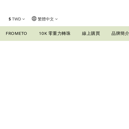
$
TWD
繁體中文
FROMETO
10K 零重力轉珠
線上購買
品牌簡