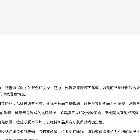
水時，請盡速拭乾；並避免於洗澡、游泳、泡溫泉等情境下佩戴，以免商品長時間浸泡
而導致褪色情況。
與日常髒污，以維持原有光澤。建議將商品單獨收納，避免與其他物品互相摩擦，以防
氣中的濕氣，減緩氧化造成的光澤黯淡。並建議置放於乾燥陰涼處，避免陽光直射或高
時避免擠壓、拉扯或受力不均，以維持飾品原有形狀與結構穩定性。
戴與收納時避免勾到衣物、包包或頭髮，也避免在睡眠、運動或會造成受力不均的情況