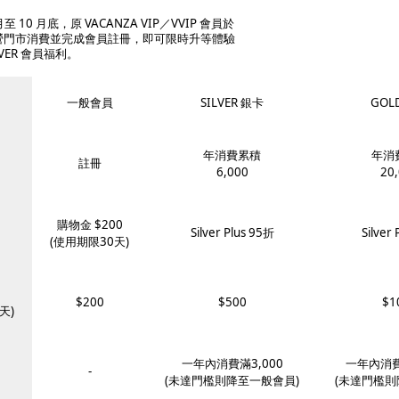
 月至 10 月底，原 VACANZA VIP／VVIP 會員於
 直營門市消費並完成會員註冊，即可限時升等體驗
ILVER 會員福利。
一般會員
SILVER 銀卡
GOL
年消費累積
年消
註冊
6,000
20
購物金 $200
Silver Plus 95折
Silver
(使用期限30天)
$200
$500
$1
天)
一年內消費滿3,000
一年內消費
-
(未達門檻則降至一般會員)
(未達門檻則