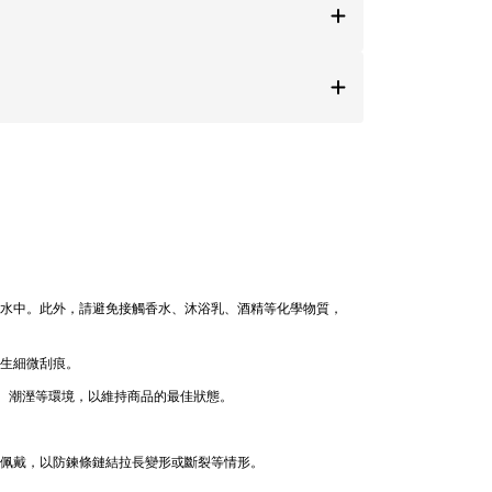
於水中。此外，請避免接觸香水、沐浴乳、酒精等化學物質，
產生細微刮痕。
溫、潮溼等環境，以維持商品的最佳狀態。
下佩戴，以防鍊條鏈結拉長變形或斷裂等情形。