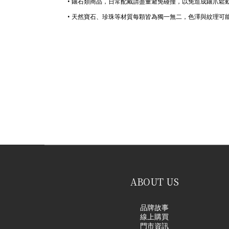
• 鑲石類商品，日常配戴請盡量避免碰撞，以免造成鑲爪鬆
• 天然寶石、珍珠等材質每顆皆為獨一無二，色澤與紋理可
ABOUT US
品牌故事
線上購買
門市資訊