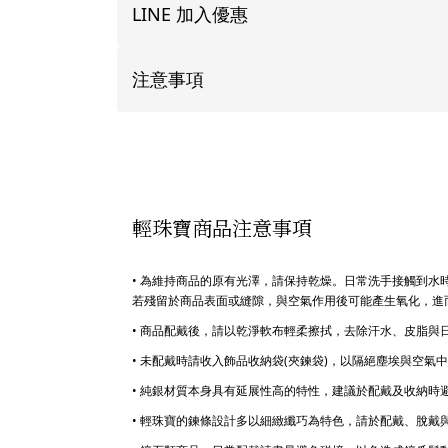
LINE 加入優惠
注意事項
輕珠寶商品注意事項
• 為維持商品的原有光澤，請保持乾燥。日常洗手接觸到
若殘留於商品表面或縫隙，與空氣作用後可能產生氧化，進
• 商品配戴後，請以乾淨軟布輕柔擦拭，去除汗水、皮脂
• 未配戴時請收入飾品收納袋(夾鍊袋)，以隔絕塵埃與空
• 純銀材質本身具有延展性高的特性，建議於配戴及收納
• 輕珠寶的鍊條設計多以細緻纖巧為特色，請於配戴、脫