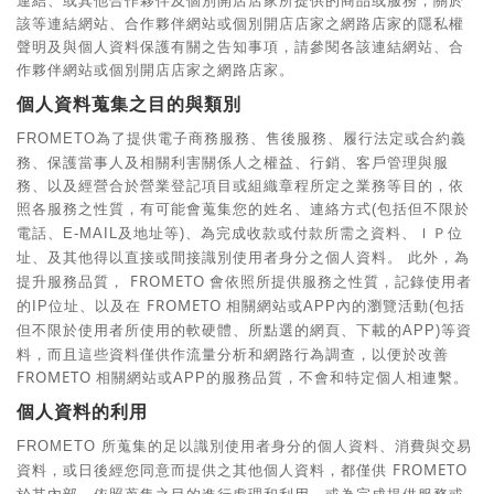
連結、或其他合作夥伴及個別開店店家所提供的商品或服務，關於
該等連結網站、合作夥伴網站或個別開店店家之網路店家的隱私權
聲明及與個人資料保護有關之告知事項，請參閱各該連結網站、合
作夥伴網站或個別開店店家之網路店家。
個人資料蒐集之目的與類別
為了提供電子商務服務、售後服務、履行法定或合約義
FROMETO
務、保護當事人及相關利害關係人之權益、行銷、客戶管理與服
務、以及經營合於營業登記項目或組織章程所定之業務等目的，依
照各服務之性質，有可能會蒐集您的姓名、連絡方式
包括但不限於
(
電話、
及地址等
、為完成收款或付款所需之資料、ＩＰ位
E-MAIL
)
址、及其他得以直接或間接識別使用者身分之個人資料。
此外，為
提升服務品質，
FROMETO
會依照所提供服務之性質，記錄使用者
的
位址、以及在
FROMETO
相關網站或
內的瀏覽活動
包括
IP
APP
(
但不限於使用者所使用的軟硬體、所點選的網頁、下載的
等資
APP)
料，而且這些資料僅供作流量分析和網路行為調查，以便於改善
FROMETO
相關網站或
的服務品質，不會和特定個人相連繫。
APP
個人資料的利用
所蒐集的足以識別使用者身分的個人資料、消費與交易
FROMETO
資料，或日後經您同意而提供之其他個人資料，都僅供
FROMETO