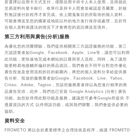
若選擇以信用卡方式支付，僅限信用卡持卡人本人使用，且得就此
交易資料向發卡銀行、收單行及持卡人照會並確認是否屬實，於核
對無誤後付款程序才算完成。依上開蒐集目的所取得的個人資料，
可能會傳送至您的國家或地區以外的地方進行保存或處理，且於符
合個人資料保護法的情況下才會將您的資訊傳送至境外。
第三方利用與廣告
分析
服務
(
)
為優化您的消費體驗，我們提供相關第三方認證服務的功能，第三
方認證業者如
、
、
、
等，讓您可以利用
Google
Facebook
Apple
Line
此功能，更快速地完成本網站的註冊與登入流程。同時，為了讓您
能更輕易地接觸所偏好的商品資訊，我們會在不同平台對您作優化
廣告投放及使用流程的目的範圍內，將您的個人資料分享給提供廣
告分析、投放的服務業者如
、
、
、
、
Google
Facebook
Line
Yahoo
、
、
，另該些服務業者得以為您進行精準的商
Criteo
Adobe
Tagtoo
品廣告安排，此外，我們也已安裝
分析
廣告
Google Analytics (
)
功能。如您欲停用此類功能及服務，建議您可參考
所提供
不
Google
透露資訊的方式
以停用該功能，或與我們聯繫，我們會提供必要的
協助。
資料安全
將以合於產業標準之合理技術及程序，維護
FROMETO
FROMETO