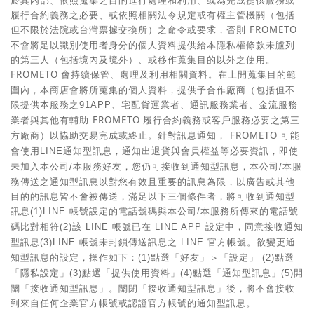
於其內部、依照蒐集之目的進行處理和利用、或為完成提供服務或
履行合約義務之必要、或依照相關法令規定或有權主管機關（包括
但不限於法院或台灣票據交換所）之命令或要求，否則
FROMETO
不會將足以識別使用者身分的個人資料提供給本隱私權條款未臚列
的第三人（包括境內及境外）、或移作蒐集目的以外之使用。
FROMETO
會持續保管、處理及利用相關資料。在上開蒐集目的範
圍內，本商店會將所蒐集的個人資料，提供予合作廠商（包括但不
限提供本服務之
、宅配貨運業者、通訊服務業者、金流服務
91APP
業者與其他有輔助
FROMETO
履行合約義務或客戶服務必要之第三
方廠商）以協助交易完成或終止。針對訊息通知，
FROMETO
可能
會使用
通知型訊息，通知出退貨與會員權益等必要資訊，即使
LINE
未加入本公司
本服務好友，您仍可接收到通知型訊息，本公司
本服
/
/
務傳送之通知型訊息以對您有效且重要的訊息為限，以廣告或其他
目的的訊息皆不會被傳送，滿足以下三個條件者，將可收到通知型
訊息
帳號設定的電話號碼與本公司
本服務所傳來的電話號
(1)LINE
/
碼比對相符
該
帳號已在
設定中，同意接收通知
(2)
LINE
LINE APP
型訊息
帳號未封鎖傳送訊息之
官方帳號。欲變更通
(3)LINE
LINE
知型訊息的設定，操作如下：
點選「好友」＞「設定」
點選
(1)
(2)
「隱私設定」
點選「提供使用資料」
點選「通知型訊息」
開
(3)
(4)
(5)
關「接收通知型訊息」。關閉「接收通知型訊息」後，將不會接收
到來自任何企業官方帳號或認證官方帳號的通知型訊息。