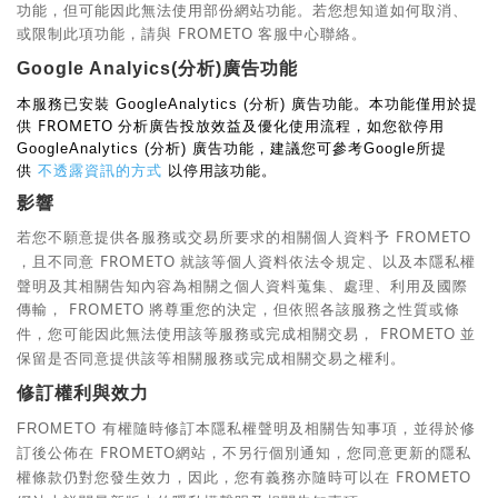
功能，但可能因此無法使用部份網站功能。若您想知道如何取消、
或限制此項功能，請與
FROMETO
客服中心聯絡。
分析
廣告功能
Google Analyics(
)
本服務已安裝
分析
廣告功能。本功能僅用於提
GoogleAnalytics (
)
供
FROMETO
分析廣告投放效益及優化使用流程，如您欲停用
分析
廣告功能，建議您可參考
所提
GoogleAnalytics (
)
Google
供
不透露資訊的方式
以停用該功能。
影響
若您不願意提供各服務或交易所要求的相關個人資料予
FROMETO
，且不同意
FROMETO
就該等個人資料依法令規定、以及本隱私權
聲明及其相關告知內容為相關之個人資料蒐集、處理、利用及國際
傳輸，
FROMETO
將尊重您的決定，但依照各該服務之性質或條
件，您可能因此無法使用該等服務或完成相關交易，
FROMETO
並
保留是否同意提供該等相關服務或完成相關交易之權利。
修訂權利與效力
有權隨時修訂本隱私權聲明及相關告知事項，並得於修
FROMETO
訂後公佈在
FROMETO
網站，不另行個別通知，您同意更新的隱私
權條款仍對您發生效力，因此，您有義務亦隨時可以在
FROMETO