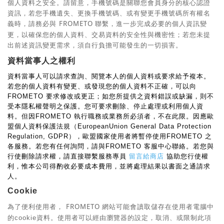
個人資料之安全。請留意，手機號碼是關聯您會員身分的核心認證
資訊，若您手機遺失、更換手機號碼、或有變更手機號碼所有權名
義時，請務必與
FROMETO
聯繫，進一步完成必要的個人資訊變
更，以確保您的個人資料、交易資料的安全性與機密性；若您未提
出前述資訊變更需求，須自行負擔可能發生的一切損害。
資料當事人之權利
資料當事人可以請求查詢、閱覽本人的個人資料或要求給予複本。
若您的個人資料有變更、或發現您的個人資料不正確，可以向
要求修改或更正；如您所提供之資料錯誤或缺漏，則不
FROMETO
受本隱私權聲明之保護。您可要求刪除、停止處理或利用個人資
料。但因
執行職務或業務所必須者，不在此限。因應歐
FROMETO
盟個人資料保護法規（
EuropeanUnion General Data Protection
），歐盟國家使用者將暫停使用
之
Regulation, GDPR
FROMETO
各服務。若您有任何詢問，請與
客服中心聯絡。若您與
FROMETO
行使刪除請求權，請直接聯繫服務專員
留言給商店
協助您行使權
利，惟本公司得酌收必要成本費用，並將處理結果以書面之通請求
人。
Cookie
為了便利使用者，
FROMETO
網站可能會讀取儲存在使用者電腦中
的
資料。使用者可以經由瀏覽器的設定，取消、或限制此項
cookie